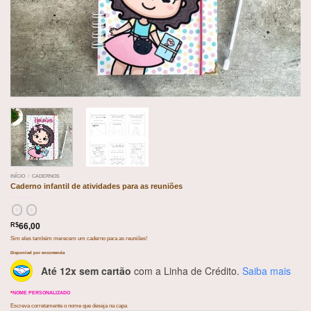
INÍCIO
/
CADERNOS
Caderno infantil de atividades para as reuniões
R$
66,00
Sim eles também merecem um caderno para as reuniões!
Disponível por encomenda
Até 12x sem cartão
com a Linha de Crédito.
Saiba mais
*
NOME PERSONALIZADO
Escreva corretamente o nome que deseja na capa