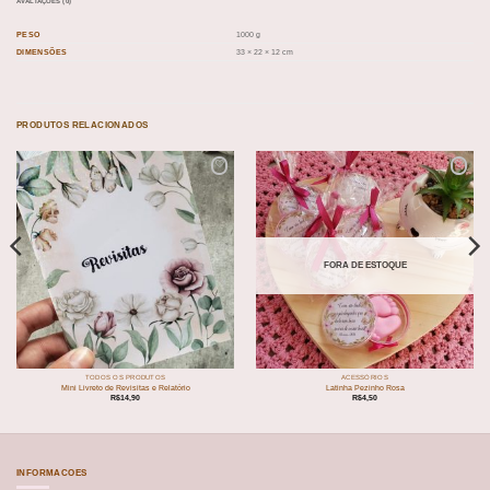
AVALIAÇÕES (0)
PESO
1000 g
DIMENSÕES
33 × 22 × 12 cm
PRODUTOS RELACIONADOS
Add to
Add to
wishlist
wishlist
FORA DE ESTOQUE
TODOS OS PRODUTOS
ACESSÓRIOS
Mini Livreto de Revisitas e Relatório
Latinha Pezinho Rosa
R$
14,90
R$
4,50
INFORMACOES