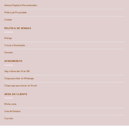
Antonia Papelaria Personalizados
Política de Privacidade
Contato
POLÍTICA DE VENDAS
Entrega
Trocas e Devoluções
Garantia
ATENDIMENTO
Seg a Sexta das 14 às 18h
Clique para falar no Whatsapp
Clique aqui para enviar um Email
ÁREA DO CLIENTE
Minha conta
Lista de Desejos
Carrinho