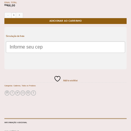
FINAL TOTAL
R$
66,00
Caderno Masculino Congresso 2026 Felicidade Eterna quantidade
ADICIONAR AO CARRINHO
Simulação de frete
Add to wishlist
Categorias:
Cadernos
,
Todos os Produtos
INFORMAÇÃO ADICIONAL