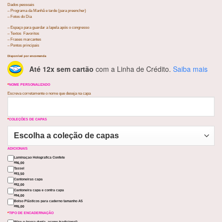
Dados pessoais
– Programa da Manhã e tarde (para preencher)
– Fotos do Dia
– Espaço para guardar a lapela após o congresso
– Textos Favoritos
– Frases marcantes
– Pontos principais
Disponível por encomenda
Até 12x sem cartão
com a Linha de Crédito.
Saiba mais
*
NOME PERSONALIZADO
Escreva corretamente o nome que deseja na capa
*
COLEÇÕES DE CAPAS
ADICIONAIS
Laminaçao Holografica Confete
6,00
R$
Tassel
3,50
R$
Cantoneiras capa
2,00
R$
Cantoneira capa e contra capa
4,00
R$
Bolso Plásticos para caderno tamanho A5
5,00
R$
*
TIPO DE ENCADERNAÇÃO
Wire-o (garra dupla, arame tradicional)