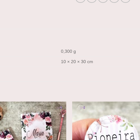
0,300 g
10 × 20 × 30 cm
Add to
Add
wishlist
wishl