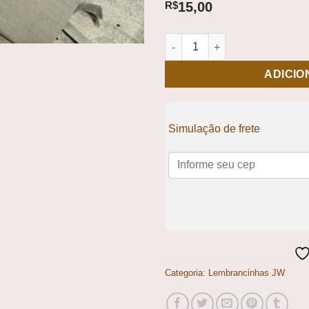
R$
15,00
Toalhinha de Mão Pioneira qu
ADICIO
Simulação de frete
Categoria:
Lembrancinhas JW