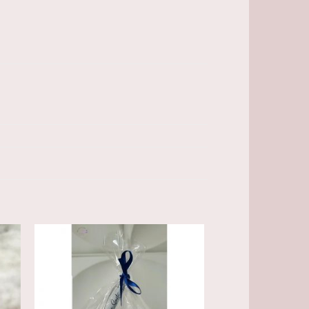
 to
Add to
ist
wishlist