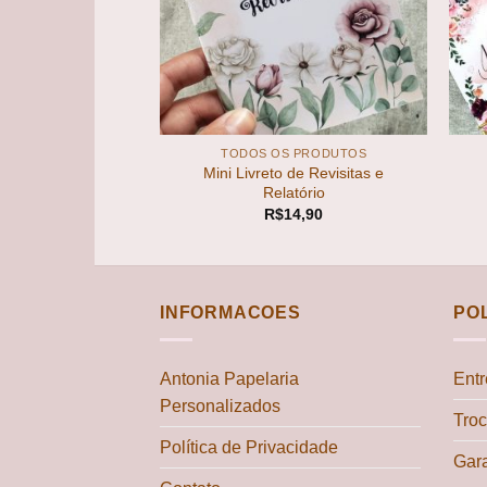
+
+
SÓRIOS
TODOS OS PRODUTOS
Mini Livreto de Revisitas e
 Pioneiro
Relatório
9,00
R$
14,90
INFORMACOES
PO
Antonia Papelaria
Ent
Personalizados
Tro
Política de Privacidade
Gara