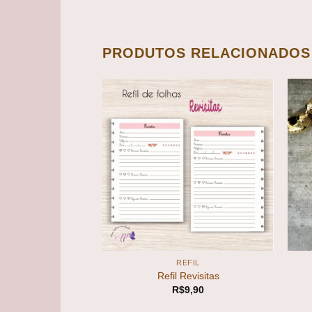
PRODUTOS RELACIONADOS
Add to
Add to
wishlist
wishlist
+
+
ERNOS
REFIL
tura da Bíblia em
Refil Revisitas
 dias
R$
9,90
73,50