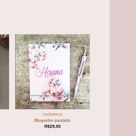
 to
Add to
ist
wishlist
+
CADERNOS
Bloquinho pautado
R$
29,00