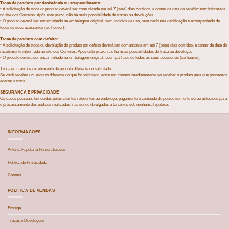
Troca de produto por desistência ou arrependimento:
• A solicitação de troca do produto deverá ser comunicada em até 7 (sete) dias corridos, a contar da data do recebimento informada
no site dos Correios. Após este prazo, não há mais possibilidade de trocas ou devoluções.
• O produto deverá ser encaminhado na embalagem original, sem indícios de uso, sem nenhuma danificação e acompanhado de
todos os seus acessórios (se houver);
Troca de produto com defeito:
• A solicitação de troca ou devolução do produto por defeito deverá ser comunicada em até 7 (sete) dias corridos, a contar da data do
recebimento informada no site dos Correios. Após este prazo, não há mais possibilidades de troca ou devolução
• O produto deverá ser encaminhado na embalagem original, acompanhado de todos os seus acessórios (se houver)
Troca em caso de recebimento de produto diferente do solicitado
Se você receber um produto diferente do que foi solicitado, entre em contato imediatamente ao receber o produto para que possamos
acertar a troca
SEGURANÇA E PRIVACIDADE
Os dados pessoais fornecidos pelos clientes referentes ao endereço, pagamento e conteúdo do pedido somente serão utilizados para
o processamento dos pedidos realizados, não sendo divulgados a terceiros sob nenhuma hipótese.
INFORMACOES
Antonia Papelaria Personalizados
Política de Privacidade
Contato
POLÍTICA DE VENDAS
Entrega
Trocas e Devoluções