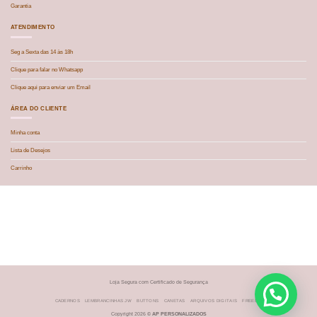
Garantia
ATENDIMENTO
Seg a Sexta das 14 às 18h
Clique para falar no Whatsapp
Clique aqui para enviar um Email
ÁREA DO CLIENTE
Minha conta
Lista de Desejos
Carrinho
Loja Segura com Certificado de Segurança
CADERNOS
LEMBRANCINHAS JW
BUTTONS
CANETAS
ARQUIVOS DIGITAIS
FREEBIE
Copyright 2026 ©
AP PERSONALIZADOS