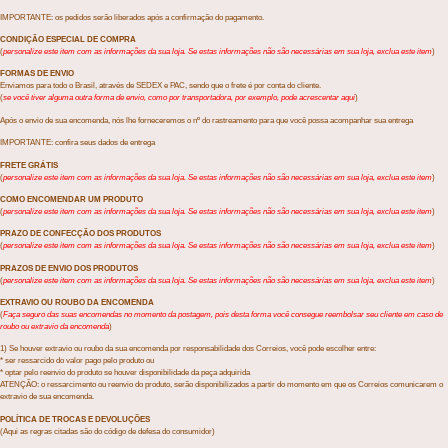
IMPORTANTE: os pedidos serão liberados após a confirmação do pagamento.
CONDIÇÃO ESPECIAL DE COMPRA
(
personalize este item com as informações da sua loja. Se estas informações não são necessárias em sua loja, exclua este item
)
FORMAS DE ENVIO
Enviamos para todo o Brasil, através de SEDEX e PAC, sendo que o frete é por conta do cliente.
(
se você tiver alguma outra forma de envio, como por transportadora, por exemplo, pode acrescentar aqui
)
Após o envio de sua encomenda, nós lhe forneceremos o nº do rastreamento para que você possa acompanhar sua entrega
IMPORTANTE: confira seus dados de entrega
FRETE GRÁTIS
(
personalize este item com as informações da sua loja. Se estas informações não são necessárias em sua loja, exclua este item
)
COMO ENCOMENDAR UM PRODUTO
(
personalize este item com as informações da sua loja. Se estas informações não são necessárias em sua loja, exclua este item
)
PRAZO DE CONFECÇÃO DOS PRODUTOS
(
personalize este item com as informações da sua loja. Se estas informações não são necessárias em sua loja, exclua este item
)
PRAZOS DE ENVIO DOS PRODUTOS
(
personalize este item com as informações da sua loja. Se estas informações não são necessárias em sua loja, exclua este item
)
EXTRAVIO OU ROUBO DA ENCOMENDA
(
Faça seguro das suas encomendas no momento da postagem, pois desta forma você consegue reembolsar seu cliente em caso de
roubo ou extravio da encomenda
)
1) Se houver extravio ou roubo da sua encomenda por responsabilidade dos Correios, você pode escolher entre:
* ser ressarcido do valor pago pelo produto ou
* optar pelo reenvio do produto se houver disponibilidade da peça adquirida
ATENÇÃO: o ressarcimento ou reenvio do produto, serão disponibilizados a partir do momento em que os Correios comunicarem o
extravio de sua encomenda.
POLÍTICA DE TROCAS E DEVOLUÇÕES
(Aqui as regras citadas são do código de defesa do consumidor)